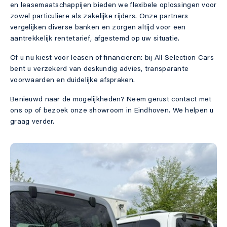
en leasemaatschappijen bieden we flexibele oplossingen voor
Contact
zowel particuliere als zakelijke rijders. Onze partners
vergelijken diverse banken en zorgen altijd voor een
aantrekkelijk rentetarief, afgestemd op uw situatie.
Of u nu kiest voor leasen of financieren: bij All Selection Cars
bent u verzekerd van deskundig advies, transparante
Direct contact
voorwaarden en duidelijke afspraken.
Benieuwd naar de mogelijkheden? Neem gerust contact met
Contact
ons op of bezoek onze showroom in Eindhoven. We helpen u
graag verder.
040 298 83 45
info@allselectioncars.nl
Adres
Boschdijk 878
5627 AB Eindhoven
Openingstijden
Ma – vrij:
10.00 – 17.00 uur
Zaterdag:
10.00 – 15.00 uur
Alleen op afspraak