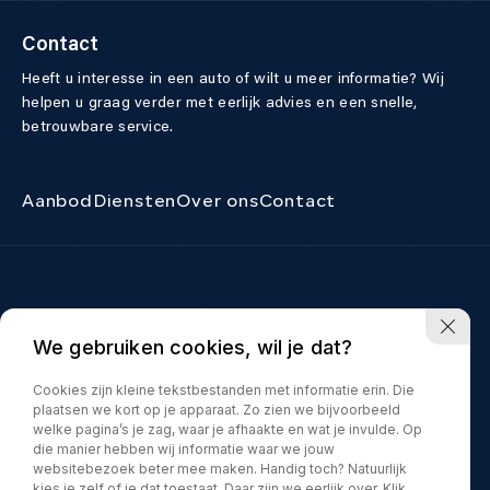
Contact
Heeft u interesse in een auto of wilt u meer informatie? Wij
helpen u graag verder met eerlijk advies en een snelle,
betrouwbare service.
Aanbod
Diensten
Over ons
Contact
Contact
Adres
040 298 83 45
Boschdijk 878
We gebruiken cookies, wil je dat?
5627 AB Eindhoven
info@allselectioncars.nl
Openingstijden
Cookies zijn kleine tekstbestanden met informatie erin. Die
Ma – vrij:
10.00 – 17.00 uur
plaatsen we kort op je apparaat. Zo zien we bijvoorbeeld
welke pagina’s je zag, waar je afhaakte en wat je invulde. Op
Zaterdag:
10.00 – 15.00 uur
die manier hebben wij informatie waar we jouw
Alleen op afspraak
websitebezoek beter mee maken. Handig toch? Natuurlijk
kies je zelf of je dat toestaat. Daar zijn we eerlijk over. Klik